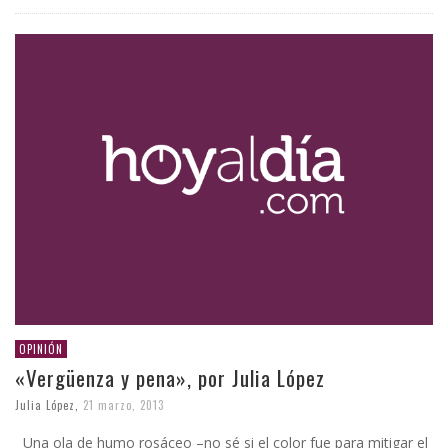
OPINIÓN
«Vergüenza y pena», por Julia López
Julia López
,
21 marzo, 2013
Una ola de humo rosáceo –no sé si el color fue para mitigar el