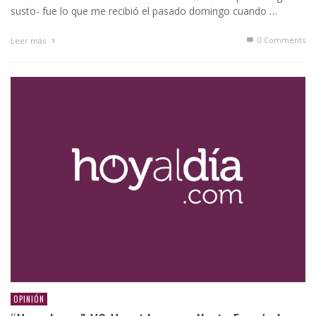
susto- fue lo que me recibió el pasado domingo cuando …
0 Comments
Leer más
OPINIÓN