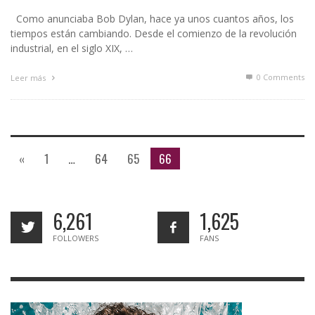
Como anunciaba Bob Dylan, hace ya unos cuantos años, los
tiempos están cambiando. Desde el comienzo de la revolución
industrial, en el siglo XIX, …
0 Comments
Leer más
«
1
…
64
65
66
6,261
1,625
FOLLOWERS
FANS