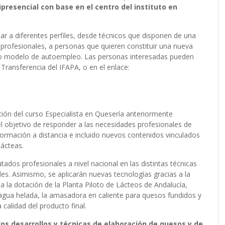
presencial con base en el centro del instituto en
nar a diferentes perfiles, desde técnicos que disponen de una
 profesionales, a personas que quieren constituir una nueva
omo modelo de autoempleo. Las personas interesadas pueden
 Transferencia del IFAPA, o en el enlace:
ción del curso Especialista en Quesería anteriormente
l objetivo de responder a las necesidades profesionales de
formación a distancia e incluido nuevos contenidos vinculados
lácteas.
ados profesionales a nivel nacional en las distintas técnicas
s. Asimismo, se aplicarán nuevas tecnologías gracias a la
 la dotación de la Planta Piloto de Lácteos de Andalucía,
agua helada, la amasadora en caliente para quesos fundidos y
 calidad del producto final.
os desarrollos y técnicas de elaboración de quesos y de