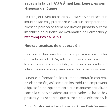
especialista del IFAPA Ángel Luis López, es semi
Hinojosa del Duque.
En total, el IFAPA ha abierto 20 plazas y se busca au
industria láctea y pretenden elevar sus competencias
quesería para valorizar la producción primaria o c
inscribirse en el Portal de Actividades de Formación y
https://lajunta.es/6a753
Nuevas técnicas de elaboración
Este nuevo itinerario formativo representa una evolu
ofertado por el IFAPA, adaptando su estructura con e
los técnicos. En este sentido, se ha incrementado la 
a la automatización y sensorización de las industrias 
Durante la formación, los alumnos contarán con reput
de elaboración, así como en los módulos empresariale
adquisición de equipamiento que mantiene actualizada
como la cuba y saladero automatizados, la balsa de 
postres y los sensores que aumentan la eficiencia y la
Además,
durante las clases se transferirán nuev