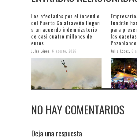
Los afectados por el incendio
Empresario
del Puerto Calatraveño llegan
tendrán ha
a un acuerdo indemnizatorio
para prese
de casi cuatro millones de
las casetas
euros
Pozoblanco
Julia López
,
6 agosto, 2026
Julia López
,
6 a
NO HAY COMENTARIOS
Deja una respuesta