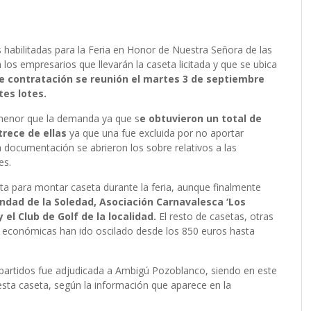
es habilitadas para la Feria en Honor de Nuestra Señora de las
los empresarios que llevarán la caseta licitada y que se ubica
e contratación se reunión el martes 3 de septiembre
ntes lotes.
 menor que la demanda ya que s
e obtuvieron un total de
trece de ellas
ya que una fue excluida por no aportar
ocumentación se abrieron los sobre relativos a las
es.
rta para montar caseta durante la feria, aunque finalmente
dad de la Soledad, Asociación Carnavalesca ‘Los
 el Club de Golf de la localidad.
El resto de casetas, otras
as económicas han ido oscilado desde los 850 euros hasta
e partidos fue adjudicada a Ambigú Pozoblanco, siendo en este
 esta caseta, según la información que aparece en la