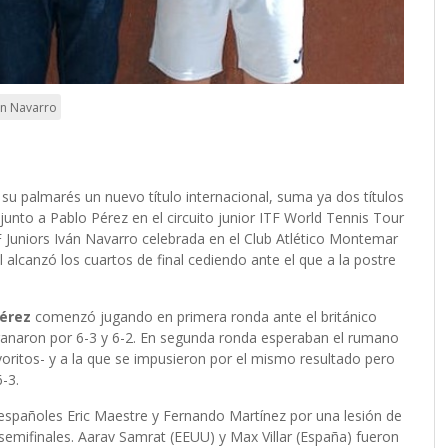
án Navarro
su palmarés un nuevo título internacional, suma ya dos títulos
 junto a Pablo Pérez en el circuito junior ITF World Tennis Tour
TF Juniors Iván Navarro celebrada en el Club Atlético Montemar
ual alcanzó los cuartos de final cediendo ante el que a la postre
Pérez
comenzó jugando en primera ronda ante el británico
ganaron por 6-3 y 6-2. En segunda ronda esperaban el rumano
oritos- y a la que se impusieron por el mismo resultado pero
6-3.
s españoles Eric Maestre y Fernando Martínez por una lesión de
semifinales. Aarav Samrat (EEUU) y Max Villar (España) fueron