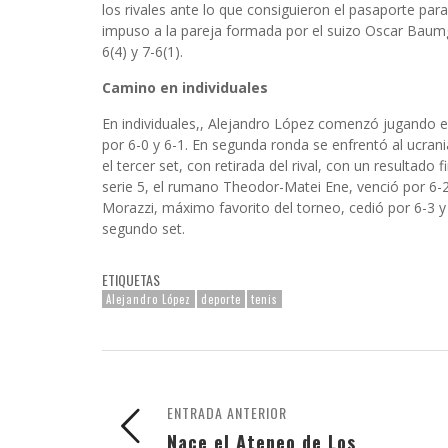
los rivales ante lo que consiguieron el pasaporte para l
impuso a la pareja formada por el suizo Oscar Baum
6(4) y 7-6(1).
Camino en individuales
En individuales,, Alejandro López comenzó jugando en
por 6-0 y 6-1. En segunda ronda se enfrentó al ucran
el tercer set, con retirada del rival, con un resultado 
serie 5, el rumano Theodor-Matei Ene, venció por 6-2 
Morazzi, máximo favorito del torneo, cedió por 6-3 y
segundo set.
ETIQUETAS
Alejandro López
deporte
tenis
ENTRADA ANTERIOR
Nace el Ateneo de Los