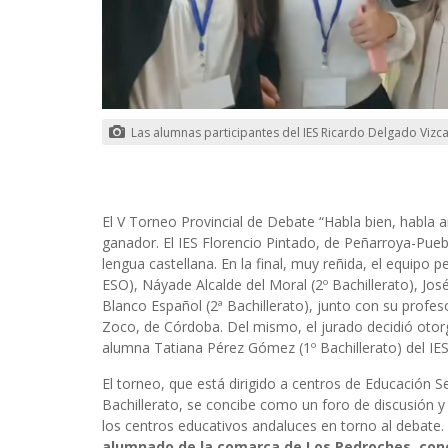
Las alumnas participantes del IES Ricardo Delgado Vizc
El V Torneo Provincial de Debate “Habla bien, habla 
ganador. El IES Florencio Pintado, de Peñarroya-Pu
lengua castellana. En la final, muy reñida, el equipo
ESO), Náyade Alcalde del Moral (2º Bachillerato), Jos
Blanco Español (2ª Bachillerato), junto con su profe
Zoco, de Córdoba. Del mismo, el jurado decidió otor
alumna Tatiana Pérez Gómez (1º Bachillerato) del IE
El torneo, que está dirigido a centros de Educación 
Bachillerato, se concibe como un foro de discusión y
los centros educativos andaluces en torno al debate.
alumnado de la comarca de Los Pedroches, conc