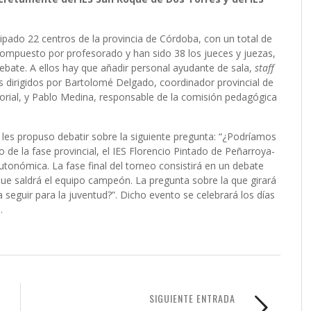
cipado 22 centros de la provincia de Córdoba, con un total de
compuesto por profesorado y han sido 38 los jueces y juezas,
bate. A ellos hay que añadir personal ayudante de sala,
staff
s dirigidos por Bartolomé Delgado, coordinador provincial de
itorial, y Pablo Medina, responsable de la comisión pedagógica
se les propuso debatir sobre la siguiente pregunta: “¿Podríamos
o de la fase provincial, el IES Florencio Pintado de Peñarroya-
utonómica. La fase final del torneo consistirá en un debate
que saldrá el equipo campeón. La pregunta sobre la que girará
seguir para la juventud?”. Dicho evento se celebrará los días
.
SIGUIENTE ENTRADA