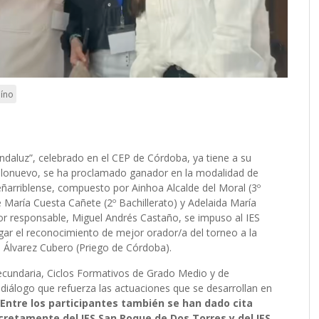
aíno
andaluz”, celebrado en el CEP de Córdoba, ya tiene a su
eblonuevo, se ha proclamado ganador en la modalidad de
 peñarriblense, compuesto por Ainhoa Alcalde del Moral (3º
é María Cuesta Cañete (2º Bachillerato) y Adelaida María
sor responsable, Miguel Andrés Castaño, se impuso al IES
gar el reconocimiento de mejor orador/a del torneo a la
S Álvarez Cubero (Priego de Córdoba).
Secundaria, Ciclos Formativos de Grado Medio y de
 diálogo que refuerza las actuaciones que se desarrollan en
Entre los participantes también se han dado cita
retamente del IES San Roque de Dos Torres y del IES