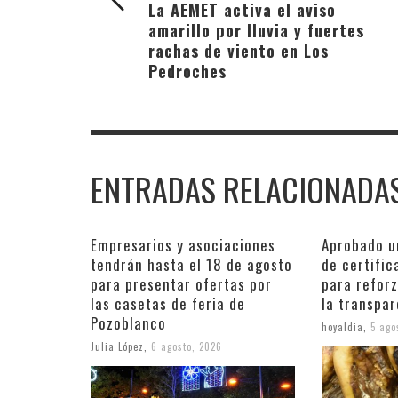
La AEMET activa el aviso
amarillo por lluvia y fuertes
rachas de viento en Los
Pedroches
ENTRADAS RELACIONADA
Empresarios y asociaciones
Aprobado u
tendrán hasta el 18 de agosto
de certific
para presentar ofertas por
para reforz
las casetas de feria de
la transpar
Pozoblanco
hoyaldia
,
5 ago
Julia López
,
6 agosto, 2026