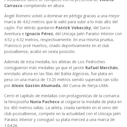
Carrasco
compitiendo en altura.
Ángel Romero volvió a dominar en pértiga gracias a una mejor
marca de 4.62 metros que le valió para subir a lo más alto del
cajón. Por detrás quedaron
Patrick Vobeczky
, del Surco
Aventura e
Ignacio Pérez
, del Unicaja Jaén Paraíso Interior con
4.52 y 4.32 metros, respectivamente. En esa misma prueba,
Francisco José Huertos, criado deportivamente en el club
pozoalbense, acabó en sexta posición.
Además de esta medalla, los atletas de Los Pedroches
consiguieron más medallas ya que el jarote
Rafael Merchán
,
enrolado ahora en las filas del Bahía Algeciras, fue plata en
peso cn una marca de 13.25 metros siendo superado tan sólo
por
Alexis Gastón Ahumada
, del Cueva de Nerja-UMA.
Cerró el capítulo de medallas con protagonistas de la comarca
la hinojoseña
Nuria Pacheco
al colgarse la medalla de plata en
los 400 metros vallas. La atleta, criada también en el seno del
club pozoalbense, compete en la actualidad con el Unicaja Jaén
Paraíso Interior y consiguió su plata merced a una marca de
1:04:26.