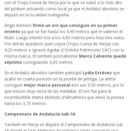
con el Trops-Cueva de Nerja por lo que se subió a lo más alto
del pódium actuando como local ya que el Andaluz absoluto se
disputó en la localidad malagueña.
Ángel Romero
firmó un oro que consiguió en su primer
intento
ya que se fue hasta los 4,40 metros que le valieron el
título. Luego intentó irse a los 4,60 metros pero hizo tres nulos.
Por detrás quedaron Juan Leyva (Trops-Cueva de Nerja) con
4,25 metros e Ignacio Aguilar (Córdoba Patrimonio CAC) con la
misma marca. El también pozoalbense
Marco Calvente quedó
séptimo
consiguiendo 3,65 metros.
En el Andaluz absoluto también participó
Lydia Estévez
que
acabó en cuarta posición en la prueba de pértiga. La atleta
consiguió
mejor marca personal c
on sus 3,50 metros, por lo
que estuvo muy cerca de las medallas. El oro fue para la
incombustible Marta Mohedo (Palmathlon) que elevó la presea
hasta los 3,75 metros.
Campeonato de Andalucía sub-16
También en Nerja se disputó el Campeonato de Andalucía sub
16 donde el Club Atletismo Pozoblanco Ginés consiguió una