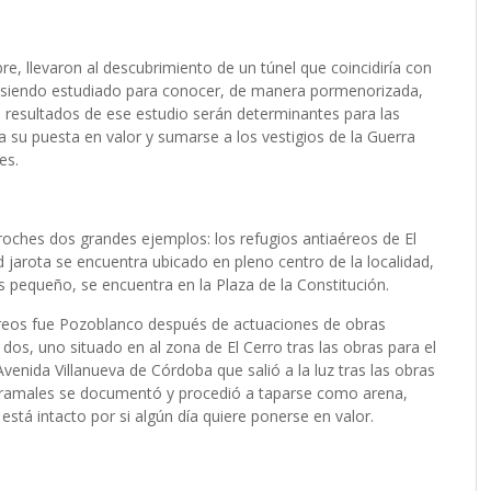
e, llevaron al descubrimiento de un túnel que coincidiría con
á siendo estudiado para conocer, de manera pormenorizada,
os resultados de ese estudio serán determinantes para las
 a su puesta en valor y sumarse a los vestigios de la Guerra
es.
roches dos grandes ejemplos: los refugios antiaéreos de El
ad jarota se encuentra ubicado en pleno centro de la localidad,
s pequeño, se encuentra en la Plaza de la Constitución.
éreos fue Pozoblanco después de actuaciones de obras
 dos, uno situado en al zona de El Cerro tras las obras para el
enida Villanueva de Córdoba que salió a la luz tras las obras
os ramales se documentó y procedió a taparse como arena,
 está intacto por si algún día quiere ponerse en valor.