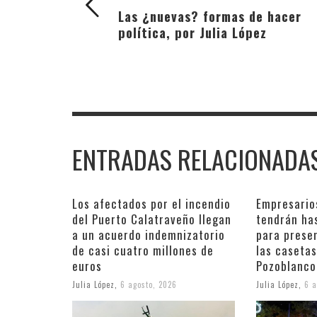
Las ¿nuevas? formas de hacer
política, por Julia López
ENTRADAS RELACIONADA
Los afectados por el incendio
Empresario
del Puerto Calatraveño llegan
tendrán ha
a un acuerdo indemnizatorio
para prese
de casi cuatro millones de
las casetas
euros
Pozoblanco
Julia López
,
6 agosto, 2026
Julia López
,
6 a