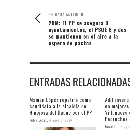
ENTRADA ANTERIOR
28M: El PP se asegura 9
ayuntamientos, el PSOE 6 y dos
se mantienen en el aire a la
espera de pactos
ENTRADAS RELACIONADA
Mamen López repetirá como
Adif invert
candidata a la alcaldía de
en mejoras 
Hinojosa del Duque por el PP
Villanueva
Pedroches
Julia López
,
4 agosto, 2026
hoyaldia
,
4 ago