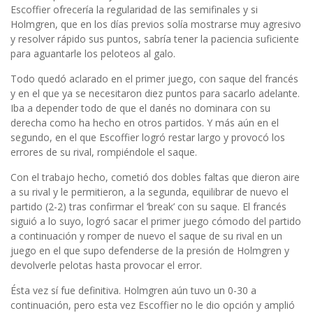
Escoffier ofrecería la regularidad de las semifinales y si
Holmgren, que en los días previos solía mostrarse muy agresivo
y resolver rápido sus puntos, sabría tener la paciencia suficiente
para aguantarle los peloteos al galo.
Todo quedó aclarado en el primer juego, con saque del francés
y en el que ya se necesitaron diez puntos para sacarlo adelante.
Iba a depender todo de que el danés no dominara con su
derecha como ha hecho en otros partidos. Y más aún en el
segundo, en el que Escoffier logró restar largo y provocó los
errores de su rival, rompiéndole el saque.
Con el trabajo hecho, cometió dos dobles faltas que dieron aire
a su rival y le permitieron, a la segunda, equilibrar de nuevo el
partido (2-2) tras confirmar el ‘break’ con su saque. El francés
siguió a lo suyo, logró sacar el primer juego cómodo del partido
a continuación y romper de nuevo el saque de su rival en un
juego en el que supo defenderse de la presión de Holmgren y
devolverle pelotas hasta provocar el error.
Ésta vez sí fue definitiva. Holmgren aún tuvo un 0-30 a
continuación, pero esta vez Escoffier no le dio opción y amplió