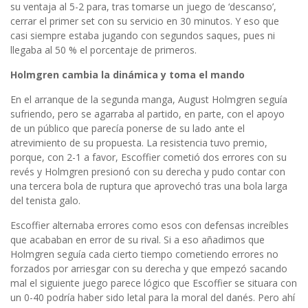
su ventaja al 5-2 para, tras tomarse un juego de ‘descanso’,
cerrar el primer set con su servicio en 30 minutos. Y eso que
casi siempre estaba jugando con segundos saques, pues ni
llegaba al 50 % el porcentaje de primeros.
Holmgren cambia la dinámica y toma el mando
En el arranque de la segunda manga, August Holmgren seguía
sufriendo, pero se agarraba al partido, en parte, con el apoyo
de un público que parecía ponerse de su lado ante el
atrevimiento de su propuesta. La resistencia tuvo premio,
porque, con 2-1 a favor, Escoffier cometió dos errores con su
revés y Holmgren presionó con su derecha y pudo contar con
una tercera bola de ruptura que aprovechó tras una bola larga
del tenista galo.
Escoffier alternaba errores como esos con defensas increíbles
que acababan en error de su rival. Si a eso añadimos que
Holmgren seguía cada cierto tiempo cometiendo errores no
forzados por arriesgar con su derecha y que empezó sacando
mal el siguiente juego parece lógico que Escoffier se situara con
un 0-40 podría haber sido letal para la moral del danés. Pero ahí