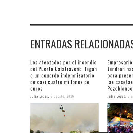
ENTRADAS RELACIONADA
Los afectados por el incendio
Empresario
del Puerto Calatraveño llegan
tendrán ha
a un acuerdo indemnizatorio
para prese
de casi cuatro millones de
las casetas
euros
Pozoblanco
Julia López
,
6 agosto, 2026
Julia López
,
6 a