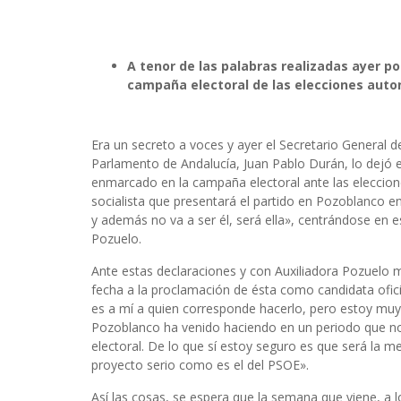
A tenor de las palabras realizadas ayer po
campaña electoral de las elecciones aut
Era un secreto a voces y ayer el Secretario General 
Parlamento de Andalucía, Juan Pablo Durán, lo dejó en
enmarcado en la campaña electoral ante las eleccion
socialista que presentará el partido en Pozoblanco en
y además no va a ser él, será ella», centrándose en
Pozuelo.
Ante estas declaraciones y con Auxiliadora Pozuelo m
fecha a la proclamación de ésta como candidata ofici
es a mí a quien corresponde hacerlo, pero estoy muy s
Pozoblanco ha venido haciendo en un periodo que n
electoral. De lo que sí estoy seguro es que será la m
proyecto serio como es el del PSOE».
Así las cosas, se espera que la semana que viene, a 