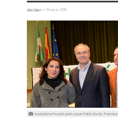
—
19 marzo, 2015
Julia López
Auxiliadora Pozuelo junto a Juan Pablo Durán, Francisc