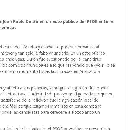
r Juan Pablo Durán en un acto público del PSOE ante la
onómicas
del PSOE de Córdoba y candidato por esta provincia al
trever y tan solo le faltó anunciarlo. En un acto público
es andaluzas, Durán fue cuestionado por el candidato
 los comicios municipales a lo que respondió que «yo sí lo sé
 ese mismo momento todas las miradas en Auxiliadora
uy atenta a sus palabras, la pregunta siguiente fue poner
al. Entre risas, Durán indicó que «yo no digo nada porque no
atisfecho de la reflexión que la agrupación local de
o era fácil porque estamos inmersos en esta campaña
ejor de las candidatas para ofrecerle a Pozoblanco un
lo más tardar la siguiente, el PSOE pozoalbense presente la