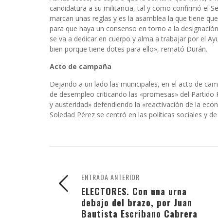
candidatura a su militancia, tal y como confirmó el S
marcan unas reglas y es la asamblea la que tiene qu
para que haya un consenso en torno a la designación
se va a dedicar en cuerpo y alma a trabajar por el A
bien porque tiene dotes para ello», remató Durán.
Acto de campaña
Dejando a un lado las municipales, en el acto de ca
de desempleo criticando las «promesas» del Partido Po
y austeridad» defendiendo la «reactivación de la eco
Soledad Pérez se centró en las políticas sociales y d
ENTRADA ANTERIOR
ELECTORES. Con una urna
debajo del brazo, por Juan
Bautista Escribano Cabrera