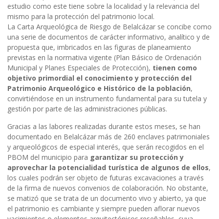
estudio como este tiene sobre la localidad y la relevancia del
mismo para la protección del patrimonio local.
La Carta Arqueológica de Riesgo de Belalcázar se concibe como
una serie de documentos de carácter informativo, analítico y de
propuesta que, imbricados en las figuras de planeamiento
previstas en la normativa vigente (Plan Básico de Ordenación
Municipal y Planes Especiales de Protección),
tienen
como
objetivo
primordial
el
conocimiento
y
protección
del
Patrimonio
Arqueológico
e
Histórico
de
la
población
,
convirtiéndose en un instrumento fundamental para su tutela y
gestión por parte de las administraciones públicas.
Gracias a las labores realizadas durante estos meses, se han
documentado en Belalcázar más de 260 enclaves patrimoniales
y arqueológicos de especial interés, que serán recogidos en el
PBOM del municipio para
garantizar
su
protección
y
aprovechar
la
potencialidad
turística
de
algunos
de
ellos
,
los cuales podrán ser objeto de futuras excavaciones a través
de la firma de nuevos convenios de colaboración. No obstante,
se matizó que se trata de un documento vivo y abierto, ya que
el patrimonio es cambiante y siempre pueden aflorar nuevos
yacimientos o elementos arquitectónicos reseñables, cuya