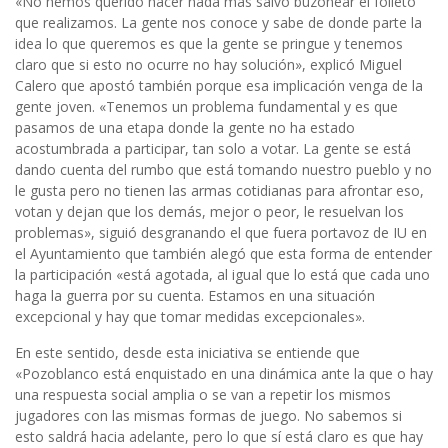
«No hemos querido hacer nada más salvo buzonear el folleto
que realizamos. La gente nos conoce y sabe de donde parte la
idea lo que queremos es que la gente se pringue y tenemos
claro que si esto no ocurre no hay solución», explicó Miguel
Calero que apostó también porque esa implicación venga de la
gente joven. «Tenemos un problema fundamental y es que
pasamos de una etapa donde la gente no ha estado
acostumbrada a participar, tan solo a votar. La gente se está
dando cuenta del rumbo que está tomando nuestro pueblo y no
le gusta pero no tienen las armas cotidianas para afrontar eso,
votan y dejan que los demás, mejor o peor, le resuelvan los
problemas», siguió desgranando el que fuera portavoz de IU en
el Ayuntamiento que también alegó que esta forma de entender
la participación «está agotada, al igual que lo está que cada uno
haga la guerra por su cuenta. Estamos en una situación
excepcional y hay que tomar medidas excepcionales».
En este sentido, desde esta iniciativa se entiende que
«Pozoblanco está enquistado en una dinámica ante la que o hay
una respuesta social amplia o se van a repetir los mismos
jugadores con las mismas formas de juego. No sabemos si
esto saldrá hacia adelante, pero lo que sí está claro es que hay