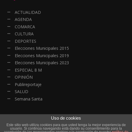
ACTUALIDAD
AGENDA
COMARCA
CULTURA
DEPORTES
Elecciones Municipales 2015
Elecciones Municipales 2019
Elecciones Municipales 2023
ESPECIAL 8 M
OPINIÓN
Publireportaje
SALUD
Semana Santa
Uso de cookies
Este sitio web utiliza cookies para que usted tenga la mejor experiencia de
© Copyright - Todos los derechos reservados | HOYALDIA - Actualidad
usuario. Si continúa navegando está dando su consentimiento para la
Online| Diseño y Desarrollo
DanielRGB