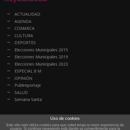
ACTUALIDAD
AGENDA
COMARCA
CULTURA
DEPORTES
Elecciones Municipales 2015
Elecciones Municipales 2019
Elecciones Municipales 2023
ESPECIAL 8 M
OPINIÓN
Publireportaje
SALUD
Semana Santa
Uso de cookies
Este sitio web utiliza cookies para que usted tenga la mejor experiencia de
© Copyright - Todos los derechos reservados | HOYALDIA - Actualidad
usuario. Si continúa navegando está dando su consentimiento para la