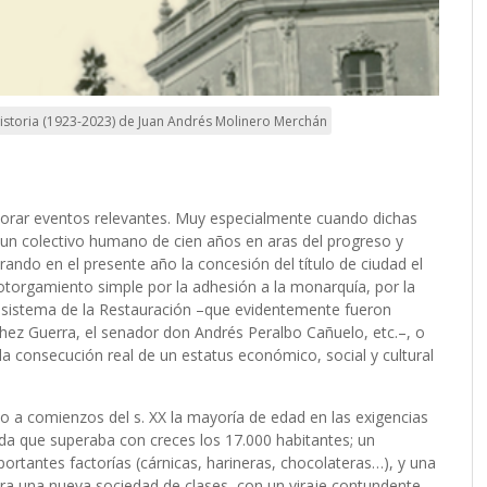
istoria (1923-2023) de Juan Andrés Molinero Merchán
morar eventos relevantes. Muy especialmente cuando dichas
un colectivo humano de cien años en aras del progreso y
ndo en el presente año la concesión del título de ciudad el
n otorgamiento simple por la adhesión a la monarquía, por la
el sistema de la Restauración –que evidentemente fueron
ez Guerra, el senador don Andrés Peralbo Cañuelo, etc.–, o
o la consecución real de un estatus económico, social y cultural
do a comienzos del s. XX la mayoría de edad en las exigencias
a que superaba con creces los 17.000 habitantes; un
ortantes factorías (cárnicas, harineras, chocolateras…), y una
a una nueva sociedad de clases, con un viraje contundente