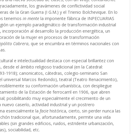
raciadamente, los gravámenes de conflictividad social
eras de la Gran Guerra (I G.M.) y el Trienio Bolchevique. En lo
dos tenemos
in mente
la imponente fábrica de INPECUARIAS
región un ejemplo paradigmático de transformación industrial
 incorporación al desarrollo la producción energética, un
oración de la mujer en procesos de transformación
ipólito Cabrera
, que se encumbra en términos nacionales con
as.
ltural e intelectualidad destaca con especial brillantez con
esde el ámbito religioso tradicional (en la Catedral:
3-1918); canonicatos, cátedras, colegio-seminario San
 el universal Marcos Redondo), teatral (Teatro Renacimiento),
tensiblemente su conformación urbanística, con despliegue
amiento de la Estación de ferrocarril en 1906, que abren
cial; posibilitando muy especialmente el crecimiento de un
nuevo caserío, actividad industrial y un postrero
rma esencialmente la
facie
histórica, cierto, sin perder nunca las
achón tradicional que, afortunadamente, permite una vida
les (sin grandes edificios, ruidos, estridente urbanización,
s), sociabilidad, etc.