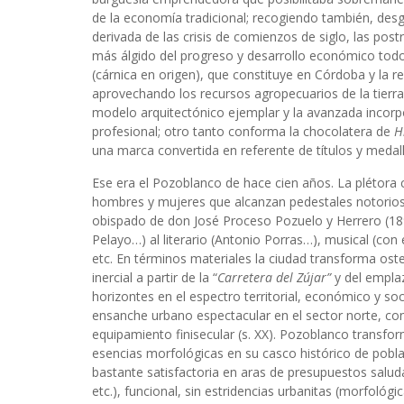
de la economía tradicional; recogiendo también, desg
derivada de las crisis de comienzos de siglo, las postr
más álgido del progreso y desarrollo económico to
(cárnica en origen), que constituye en Córdoba y la 
aprovechando los recursos agropecuarios de la tierra,
modelo arquitectónico ejemplar y la avanzada incorp
profesional; otro tanto conforma la chocolatera de
H
una marca convertida en referente de títulos y medall
Ese era el Pozoblanco de hace cien años. La plétora cu
hombres y mujeres que alcanzan pedestales notorios, d
obispado de don José Proceso Pozuelo y Herrero (189
Pelayo…) al literario (Antonio Porras…), musical (con
etc. En términos materiales la ciudad transforma os
inercial a partir de la “
Carretera del Zújar”
y del emplaz
horizontes en el espectro territorial, económico y so
ensanche urbano espectacular en el sector norte, con 
equipamiento finisecular (s. XX). Pozoblanco transfo
esencias morfológicas en su casco histórico de pobl
bastante satisfactoria en aras de presupuestos saludab
etc.), funcional, sin estridencias urbanitas (morfológica