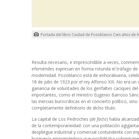
Portada del libro Ciudad de Pozoblanco Cien años de h
Resulta necesario, e imprescindible a veces, conme
efemérides expresan en forma rotunda el tráfago de 
modernidad. Pozoblanco está de enhorabuena, celebra
18 de julio de 1923 por el rey Alfonso XIII. No era u
ganancia de voluntades de los gerifaltes caciques d
importantes, como el ministro Eugenio Barroso Sánch
las inercias burocráticas en el concierto político, sin
completamente definitorio de dicho título.
La capital de Los Pedroches (
de facto
) había alcanza
de la contemporaneidad: con una población agigantad
despliegue industrial y comercial contundente con imp
burguesía emprendedora que posibilitaba sobremaner