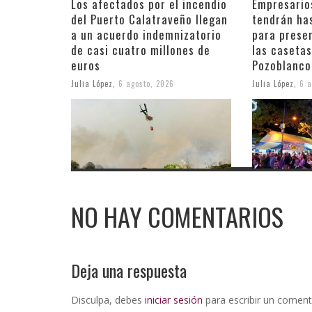
Los afectados por el incendio
Empresario
del Puerto Calatraveño llegan
tendrán ha
a un acuerdo indemnizatorio
para prese
de casi cuatro millones de
las casetas
euros
Pozoblanco
Julia López
,
6 agosto, 2026
Julia López
,
6 a
NO HAY COMENTARIOS
Deja una respuesta
Disculpa, debes
iniciar sesión
para escribir un coment