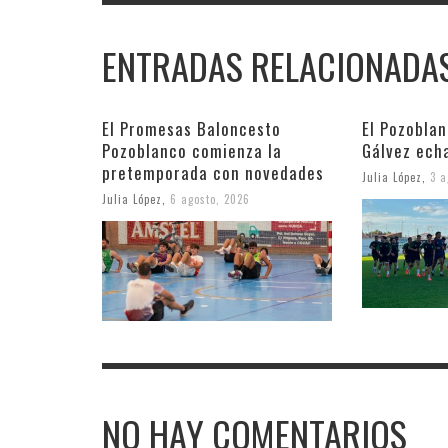
ENTRADAS RELACIONADA
El Promesas Baloncesto
El Pozobla
Pozoblanco comienza la
Gálvez ech
pretemporada con novedades
Julia López
,
3 a
Julia López
,
6 agosto, 2026
NO HAY COMENTARIOS