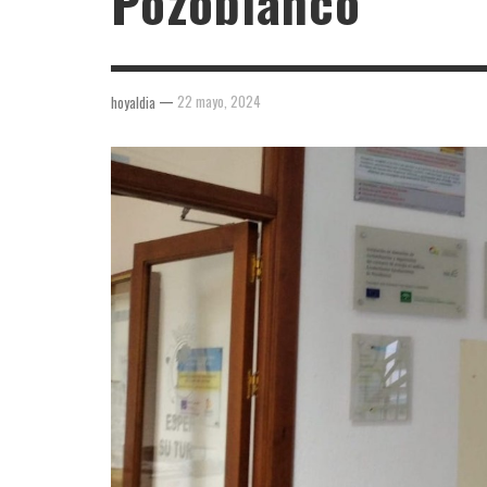
Pozoblanco
—
22 mayo, 2024
hoyaldia