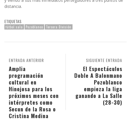
y viendo a sus más inmediatos perseguidores a tres puntos de
distancia.
ETIQUETAS
fútbol sala
Pozoblanco
Tercera División
ENTRADA ANTERIOR
SIGUIENTE ENTRADA
Amplia
El Espectáculos
programación
Doble A Balonmano
cultural en
Pozoblanco
Hinojosa para los
empieza la liga
próximos meses con
ganando a La Salle
intérpretes como
(28-30)
Secun de la Rosa o
Cristina Medina