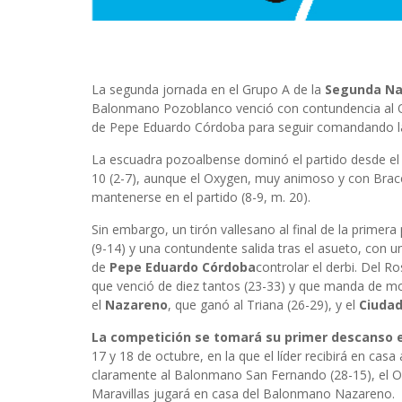
La segunda jornada en el Grupo A de la
Segunda Na
Balonmano Pozoblanco venció con contundencia al Oxy
de Pepe Eduardo Córdoba para seguir comandando la ta
La escuadra pozoalbense dominó el partido desde el p
10 (2-7), aunque el Oxygen, muy animoso y con Brac
mantenerse en el partido (8-9, m. 20).
Sin embargo, un tirón vallesano al final de la primera
(9-14) y una contundente salida tras el asueto, con un
de
Pepe Eduardo Córdoba
controlar el derbi. Del 
que venció de diez tantos (23-33) y que manda de m
el
Nazareno
, que ganó al Triana (26-29), y el
Ciudad
La competición se tomará su primer descanso 
17 y 18 de octubre, en la que el líder recibirá en c
claramente al Balonmano San Fernando (28-15), el Ox
Maravillas jugará en casa del Balonmano Nazareno.