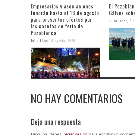
Empresarios y asociaciones
El Pozobla
tendrán hasta el 18 de agosto
Gálvez ech
para presentar ofertas por
Julia López
,
3 a
las casetas de feria de
Pozoblanco
Julia López
,
6 agosto, 2026
NO HAY COMENTARIOS
Deja una respuesta
Disculpa, debes
iniciar sesión
para escribir un coment