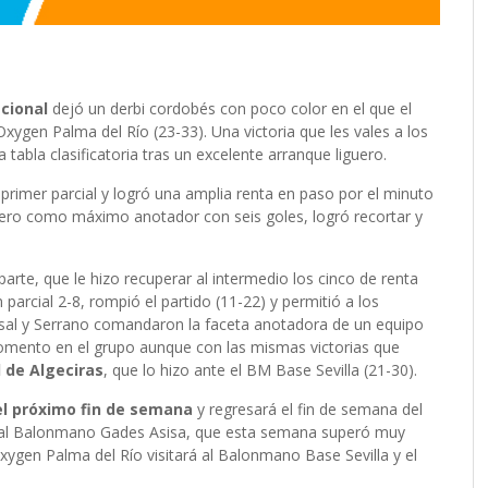
cional
dejó un derbi cordobés con poco color en el que el
gen Palma del Río (23-33). Una victoria que les vales a los
bla clasificatoria tras un excelente arranque liguero.
rimer parcial y logró una amplia renta en paso por el minuto
ero como máximo anotador con seis goles, logró recortar y
 parte, que le hizo recuperar al intermedio los cinco de renta
 parcial 2-8, rompió el partido (11-22) y permitió a los
Rosal y Serrano comandaron la faceta anotadora de un equipo
omento en el grupo aunque con las mismas victorias que
 de Algeciras
, que lo hizo ante el BM Base Sevilla (21-30).
el próximo fin de semana
y regresará el fin de semana del
asa al Balonmano Gades Asisa, que esta semana superó muy
ygen Palma del Río visitará al Balonmano Base Sevilla y el