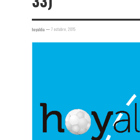
33)
—
7 octubre, 2015
hoyaldia