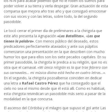
los ni-ni para acabar pidiendo que no le roben los sueños para
poder volver a su tierra y verla despegar. Gran actuación de esta
comparsa que mejora año tras año y que consiguió emocionar
con sus voces y con las letras, sobre todo, la del segundo
pasodoble.
Le tocó cerrar el primer día de preliminares a la chirigota que
este año presenta la Agrupación
«Los Batallitas»
, «
Los que
tienen la palabra»
. Con menos público del deseado, estos
predicadores perfectamente ataviados y ante sus púlpitos
comenzaron una presentación en la que describen con mucho
humor los que para ellos son los siete pecados capitales. En su
primer pasodoble, la chirigota le predica a su religión, que no es
otra que el carnaval.
«Mi única religión es la que trae febrero con
sus carnavales… mi música divina está hecha en cuatro letras…»
.
En el segundo, la chirigota pozoalbense coinciden en dedicar
una letra a
Rafael Castro Pérez
que ha conseguido que el
cielo no sea el mismo desde que él está allí. Como es habitual,
esta chirigota reivindican un pasodoble más serio a pasar de la
modalidad en la que concursa.
El ascenso del Córdoba y el milagro que supuso el gol ante Las