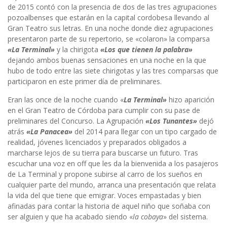
de 2015 contó con la presencia de dos de las tres agrupaciones
pozoalbenses que estarán en la capital cordobesa llevando al
Gran Teatro sus letras. En una noche donde diez agrupaciones
presentaron parte de su repertorio, se «colaron» la comparsa
«La Terminal»
y la chirigota
«Los que tienen la palabra»
dejando ambos buenas sensaciones en una noche en la que
hubo de todo entre las siete chirigotas y las tres comparsas que
participaron en este primer día de preliminares.
Eran las once de la noche cuando «
La Terminal»
hizo aparición
en el Gran Teatro de Córdoba para cumplir con su pase de
preliminares del Concurso. La Agrupación
«Los Tunantes»
dejó
atrás
«La Panacea»
del 2014 para llegar con un tipo cargado de
realidad, jóvenes licenciados y preparados obligados a
marcharse lejos de su tierra para buscarse un futuro. Tras
escuchar una voz en off que les da la bienvenida a los pasajeros
de La Terminal y propone subirse al carro de los sueños en
cualquier parte del mundo, arranca una presentación que relata
la vida del que tiene que emigrar. Voces empastadas y bien
afinadas para contar la historia de aquel niño que soñaba con
ser alguien y que ha acabado siendo «
la cobaya
» del sistema.