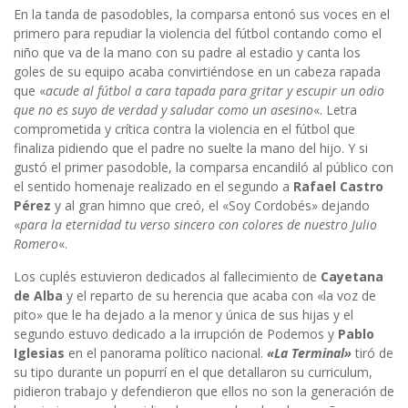
En la tanda de pasodobles, la comparsa entonó sus voces en el
primero para repudiar la violencia del fútbol contando como el
niño que va de la mano con su padre al estadio y canta los
goles de su equipo acaba convirtiéndose en un cabeza rapada
que «
acude al fútbol a cara tapada para gritar y escupir un odio
que no es suyo de verdad y saludar como un asesino
«. Letra
comprometida y crítica contra la violencia en el fútbol que
finaliza pidiendo que el padre no suelte la mano del hijo. Y si
gustó el primer pasodoble, la comparsa encandiló al público con
el sentido homenaje realizado en el segundo a
Rafael Castro
Pérez
y al gran himno que creó, el «Soy Cordobés» dejando
«
para la eternidad tu verso sincero con colores de nuestro Julio
Romero
«.
Los cuplés estuvieron dedicados al fallecimiento de
Cayetana
de Alba
y el reparto de su herencia que acaba con «la voz de
pito» que le ha dejado a la menor y única de sus hijas y el
segundo estuvo dedicado a la irrupción de Podemos y
Pablo
Iglesias
en el panorama político nacional.
«La Terminal»
tiró de
su tipo durante un popurrí en el que detallaron su curriculum,
pidieron trabajo y defendieron que ellos no son la generación de