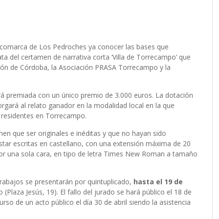
a comarca de Los Pedroches ya conocer las bases que
ta del certamen de narrativa corta ‘Villa de Torrecampo’ que
ación de Córdoba, la Asociación PRASA Torrecampo y la
rá premiada con un único premio de 3.000 euros. La dotación
gará al relato ganador en la modalidad local en la que
o residentes en Torrecampo.
nen que ser originales e inéditas y que no hayan sido
tar escritas en castellano, con una extensión máxima de 20
por una sola cara, en tipo de letra Times New Roman a tamaño
 trabajos se presentarán por quintuplicado,
hasta el 19 de
Plaza Jesús, 19). El fallo del jurado se hará público el 18 de
urso de un acto público el día 30 de abril siendo la asistencia