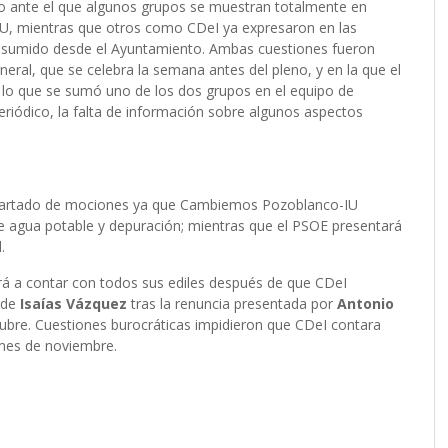
so ante el que algunos grupos se muestran totalmente en
, mientras que otros como CDeI ya expresaron en las
a asumido desde el Ayuntamiento. Ambas cuestiones fueron
eral, que se celebra la semana antes del pleno, y en la que el
a lo que se sumó uno de los dos grupos en el equipo de
riódico, la falta de información sobre algunos aspectos
 apartado de mociones ya que Cambiemos Pozoblanco-IU
de agua potable y depuración; mientras que el PSOE presentará
.
rá a contar con todos sus ediles después de que CDeI
 de
Isaías Vázquez
tras la renuncia presentada por
Antonio
bre. Cuestiones burocráticas impidieron que CDeI contara
mes de noviembre.