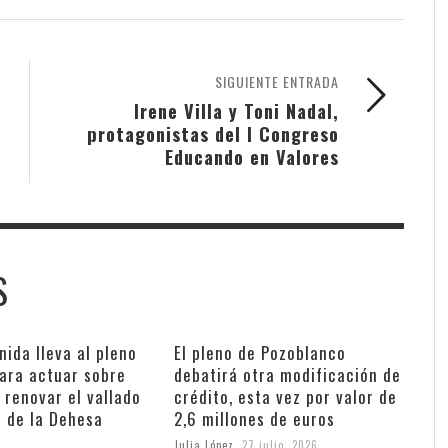
SIGUIENTE ENTRADA
Irene Villa y Toni Nadal,
protagonistas del I Congreso
Educando en Valores
S
nida lleva al pleno
El pleno de Pozoblanco
ara actuar sobre
debatirá otra modificación de
 renovar el vallado
crédito, esta vez por valor de
s de la Dehesa
2,6 millones de euros
Julia López
,
27 julio, 2026