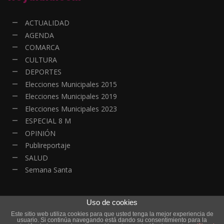
ACTUALIDAD
AGENDA
COMARCA
CULTURA
DEPORTES
Elecciones Municipales 2015
Elecciones Municipales 2019
Elecciones Municipales 2023
ESPECIAL 8 M
OPINIÓN
Publireportaje
SALUD
Semana Santa
Uso de cookies
Este sitio web utiliza cookies para que usted tenga la mejor experiencia de
© Copyright - Todos los derechos reservados | HOYALDIA - Actualidad
usuario. Si continúa navegando está dando su consentimiento para la