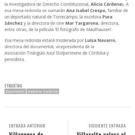
la investigadora de Derecho Constitucional,
Alicia Cárdena
s. A
esa mesa redonda se sumarán
Ana Isabel Crespo,
familiar de
un deportado natural de Torrecampo; la escritora
Pura
Sánchez
y la directora de cine
Mar Targarona
, directora,
entre otras, de la película ‘El fotógrafo de Mauthausen’.
Esa mesa redonda estará moderada por
Luisa Navarro
,
directora del documental, vicepresidenta de la
Asociación Triángulo Azul Stolpersteine de Córdoba y
periodista.
ETIQUETAS
documental
memoria histórica
ENTRADA ANTERIOR
SIGUIENTE ENTRADA
Villanueva de
Villaralto valora el