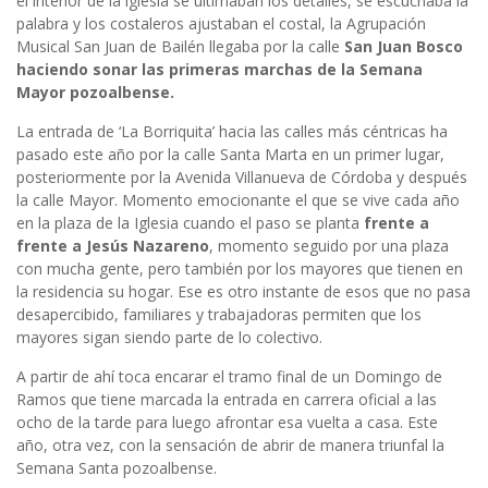
el interior de la iglesia se ultimaban los detalles, se escuchaba la
palabra y los costaleros ajustaban el costal, la Agrupación
Musical San Juan de Bailén llegaba por la calle
San Juan Bosco
haciendo sonar las primeras marchas de la Semana
Mayor pozoalbense.
La entrada de ‘La Borriquita’ hacia las calles más céntricas ha
pasado este año por la calle Santa Marta en un primer lugar,
posteriormente por la Avenida Villanueva de Córdoba y después
la calle Mayor. Momento emocionante el que se vive cada año
en la plaza de la Iglesia cuando el paso se planta
frente a
frente a Jesús Nazareno
, momento seguido por una plaza
con mucha gente, pero también por los mayores que tienen en
la residencia su hogar. Ese es otro instante de esos que no pasa
desapercibido, familiares y trabajadoras permiten que los
mayores sigan siendo parte de lo colectivo.
A partir de ahí toca encarar el tramo final de un Domingo de
Ramos que tiene marcada la entrada en carrera oficial a las
ocho de la tarde para luego afrontar esa vuelta a casa. Este
año, otra vez, con la sensación de abrir de manera triunfal la
Semana Santa pozoalbense.