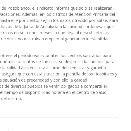
 de Pozoblanco, el sindicato informa que solo se realizarán
vacaciones. Además, en los distritos de Atención Primaria del
asta el 9 por ciento, según los datos ofrecido por Satse. Para
achazos de la Junta de Andalucía a la sanidad cordobesa» que
ratos en solo unos meses lo que deja al descubierto las
recortes no destruirían empleo ni generarían inestabilidad
frece el periodo vacacional en los centros sanitarios para
y económica a cientos de familias, se desprecie basándose para
a calidad asistencial, así como del bienestar y garantía
o asegura que con esta situación la plantilla de los Hospitales y
 situación de precariedad y con ello la calidad
os de diversos pueblos se verán obligados a compartir el
l tiempo de disponibilidad horaria en el Centro de Salud,
e del mismo.