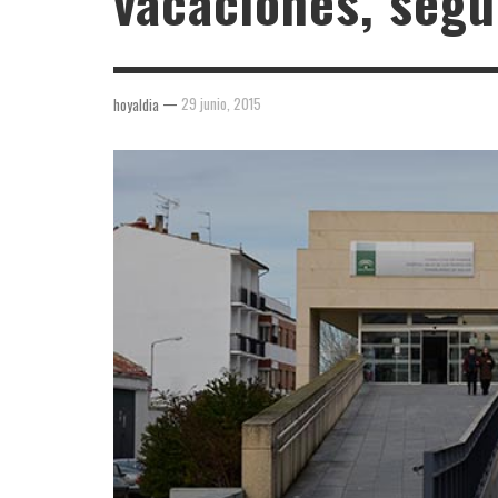
vacaciones, segú
—
29 junio, 2015
hoyaldia