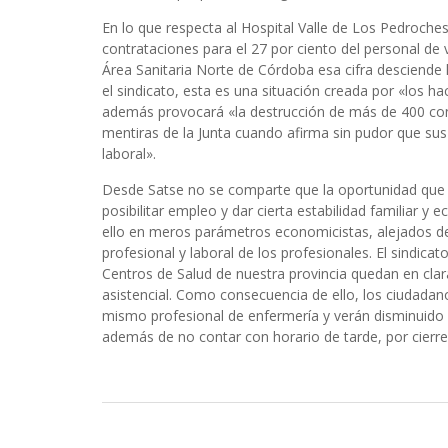
En lo que respecta al Hospital Valle de Los Pedroches
contrataciones para el 27 por ciento del personal de 
Área Sanitaria Norte de Córdoba esa cifra desciende h
el sindicato, esta es una situación creada por «los h
además provocará «la destrucción de más de 400 cont
mentiras de la Junta cuando afirma sin pudor que sus 
laboral».
Desde Satse no se comparte que la oportunidad que o
posibilitar empleo y dar cierta estabilidad familiar 
ello en meros parámetros economicistas, alejados de l
profesional y laboral de los profesionales. El sindicat
Centros de Salud de nuestra provincia quedan en clara
asistencial. Como consecuencia de ello, los ciudadan
mismo profesional de enfermería y verán disminuido e
además de no contar con horario de tarde, por cierr