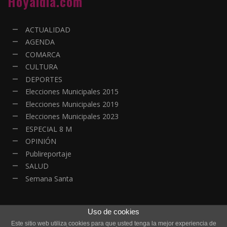
Hoyaldia.com
ACTUALIDAD
AGENDA
COMARCA
CULTURA
DEPORTES
Elecciones Municipales 2015
Elecciones Municipales 2019
Elecciones Municipales 2023
ESPECIAL 8 M
OPINIÓN
Publireportaje
SALUD
Semana Santa
Uso de cookies
Este sitio web utiliza cookies para que usted tenga la mejor experiencia de
© Copyright - Todos los derechos reservados | HOYALDIA - Actualidad