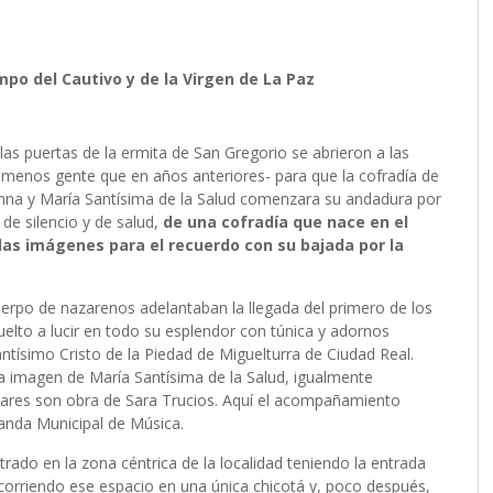
mpo del Cautivo y de la Virgen de La Paz
las puertas de la ermita de San Gregorio se abrieron a las
 menos gente que en años anteriores- para que la cofradía de
umna y María Santísima de la Salud comenzara su andadura por
de silencio y de salud,
de una cofradía que nace en el
 las imágenes para el recuerdo con su bajada por la
uerpo de nazarenos adelantaban la llegada del primero de los
 vuelto a lucir en todo su esplendor con túnica y adornos
antísimo Cristo de la Piedad de Miguelturra de Ciudad Real.
 imagen de María Santísima de la Salud, igualmente
lares son obra de Sara Trucios. Aquí el acompañamiento
anda Municipal de Música.
rado en la zona céntrica de la localidad teniendo la entrada
 recorriendo ese espacio en una única chicotá y, poco después,