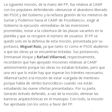
La siguiente moción, de la mano del PP, fue relativa al CAMF
con los populares defendiendo «denunciar el abandono liberado
del PSOE y del Gobierno y la nefasta gestión de los ministros de
Sumar y Podemos hacia el CAMF de Pozoblanco», exigir al
Gobierno la ejecución «inmediata» de las inversiones
prometidas, instar a la cobertura de las plazas vacantes en la
plantilla y que se recupere el número de usuarios. El PP se
quedó solo en la defensa de esta moción, presentada por su
portavoz,
Miguel Ruiz,
ya que tanto IU como el PSOE aludieron
a que las obras ya se encuentran licitadas. Sus portavoces,
Emmanuel Vioque y
Rafael Villarreal,
respectivamente,
recordaron que han apoyado mociones relativas al CAMF
anteriormente porque las obras no estaban licitadas, pero que
una vez que lo están hay que esperar los trámites necesarios.
Villarreal tachó a la moción de estar «cargada de mentiras»
porque habla de «limbo burocrático» cuando «se están
estudiando las nueve ofertas presentadas». Por su parte,
Gerardo Arévalo defendió, a raíz de la moción, eliminar las
barreras arquitectónicas en el municipio. Con todo, la moción
fue aprobada con los votos a favor del PP.