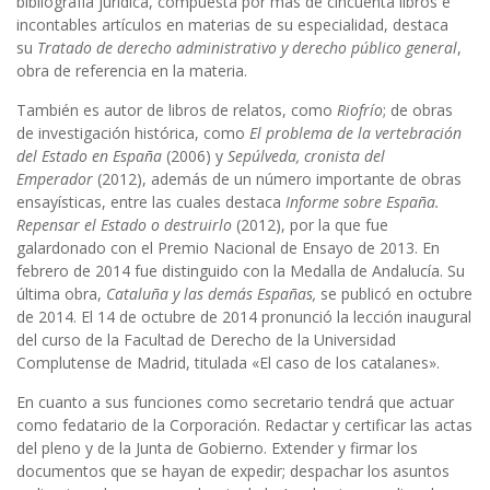
bibliografía jurídica, compuesta por más de cincuenta libros e
incontables artículos en materias de su especialidad, destaca
su
Tratado de derecho administrativo y derecho público general
,
obra de referencia en la materia.
También es autor de libros de relatos, como
Riofrío
; de obras
de investigación histórica, como
El problema de la vertebración
del Estado en España
(2006) y
Sepúlveda, cronista del
Emperador
(2012), además de un número importante de obras
ensayísticas, entre las cuales destaca
Informe sobre España.
Repensar el Estado o destruirlo
(2012), por la que fue
galardonado con el Premio Nacional de Ensayo de 2013. En
febrero de 2014 fue distinguido con la Medalla de Andalucía. Su
última obra,
Cataluña y las demás Españas,
se publicó en octubre
de 2014. El 14 de octubre de 2014 pronunció la lección inaugural
del curso de la Facultad de Derecho de la Universidad
Complutense de Madrid, titulada «El caso de los catalanes».
En cuanto a sus funciones como secretario tendrá que actuar
como fedatario de la Corporación. Redactar y certificar las actas
del pleno y de la Junta de Gobierno. Extender y firmar los
documentos que se hayan de expedir; despachar los asuntos