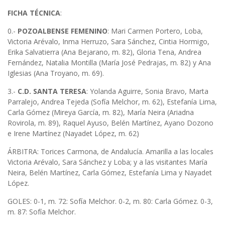
FICHA TÉCNICA
:
0.-
POZOALBENSE FEMENINO
: Mari Carmen Portero, Loba,
Victoria Arévalo, Inma Herruzo, Sara Sánchez, Cintia Hormigo,
Erika Salvatierra (Ana Bejarano, m. 82), Gloria Tena, Andrea
Fernández, Natalia Montilla (María José Pedrajas, m. 82) y Ana
Iglesias (Ana Troyano, m. 69).
3.-
C.D.
SANTA TERESA
: Yolanda Aguirre, Sonia Bravo, Marta
Parralejo, Andrea Tejeda (Sofía Melchor, m. 62), Estefanía Lima,
Carla Gómez (Mireya García, m. 82), María Neira (Ariadna
Rovirola, m. 89), Raquel Ayuso, Belén Martínez, Ayano Dozono
e Irene Martínez (Nayadet López, m. 62)
ÁRBITRA: Torices Carmona, de Andalucía. Amarilla a las locales
Victoria Arévalo, Sara Sánchez y Loba; y a las visitantes María
Neira, Belén Martínez, Carla Gómez, Estefanía Lima y Nayadet
López.
GOLES: 0-1, m. 72: Sofía Melchor. 0-2, m. 80: Carla Gómez. 0-3,
m. 87: Sofía Melchor.