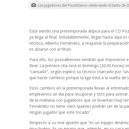
Los jugadores del Pozoblanco celebrando el tanto de 
Está siendo una pretemporada atípica para el CD Po
ya llega al final. Indudablemente, llegar hasta aquí 
técnico, Alberto Fernández, a reajustar la preparación 
es alzarse con el título.
Para ello, los pozoalbenses tendrán que imponerse en 
Real. La primera cita será el domingo (20:00 horas) e
“cansado”, según explicó su técnico marcado por “una
que hacer cambios porque la liga está a la vuelta de 
Esos cambios en la pretemporada llevan al entrenado
empleamos un día para recuperar y otro para activar
de la mañana con jugadores que se levantan muy tem
Fernández no tiene claro quienes podrán ser de la pa
ningún jugador que esté tocado”.
Respecto a su rival apuntó que “es un equipo dinámi
muy bueno. Es un equipo que, además, en su casa es 