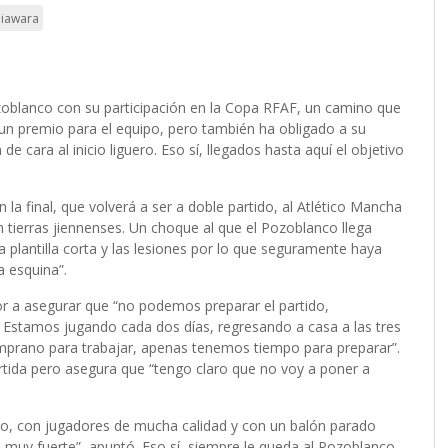
Diawara
zoblanco con su participación en la Copa RFAF, un camino que
es un premio para el equipo, pero también ha obligado a su
de cara al inicio liguero. Eso sí, llegados hasta aquí el objetivo
la final, que volverá a ser a doble partido, al Atlético Mancha
n tierras jiennenses. Un choque al que el Pozoblanco llega
 plantilla corta y las lesiones por lo que seguramente haya
la esquina”.
r a asegurar que “no podemos preparar el partido,
. Estamos jugando cada dos días, regresando a casa a las tres
prano para trabajar, apenas tenemos tiempo para preparar”.
rtida pero asegura que “tengo claro que no voy a poner a
co, con jugadores de mucha calidad y con un balón parado
muy fuerte”, apuntó. Eso sí, siempre le queda al Pozoblanco