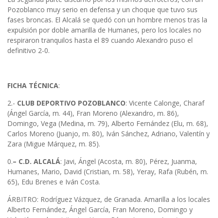
Pozoblanco muy serio en defensa y un choque que tuvo sus
fases broncas. El Alcalá se quedó con un hombre menos tras la
expulsión por doble amarilla de Humanes, pero los locales no
respiraron tranquilos hasta el 89 cuando Alexandro puso el
definitivo 2-0.
FICHA TÉCNICA
:
2.-
CLUB DEPORTIVO POZOBLANCO
: Vicente Calonge, Charaf
(Ángel García, m. 44), Fran Moreno (Alexandro, m. 86),
Domingo, Vega (Medina, m. 79), Alberto Fernández (Elu, m. 68),
Carlos Moreno (Juanjo, m. 80), Iván Sánchez, Adriano, Valentín y
Zara (Migue Márquez, m. 85).
0.
– C.D. ALCALÁ
: Javi, Ángel (Acosta, m. 80), Pérez, Juanma,
Humanes, Mario, David (Cristian, m. 58), Yeray, Rafa (Rubén, m.
65), Edu Brenes e Iván Costa.
ÁRBITRO: Rodríguez Vázquez, de Granada. Amarilla a los locales
Alberto Fernández, Ángel García, Fran Moreno, Domingo y