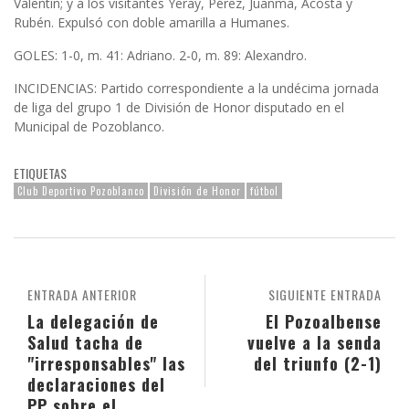
Valentín; y a los visitantes Yeray, Pérez, Juanma, Acosta y
Rubén. Expulsó con doble amarilla a Humanes.
GOLES: 1-0, m. 41: Adriano. 2-0, m. 89: Alexandro.
INCIDENCIAS: Partido correspondiente a la undécima jornada
de liga del grupo 1 de División de Honor disputado en el
Municipal de Pozoblanco.
ETIQUETAS
Club Deportivo Pozoblanco
División de Honor
fútbol
ENTRADA ANTERIOR
SIGUIENTE ENTRADA
La delegación de
El Pozoalbense
Salud tacha de
vuelve a la senda
"irresponsables" las
del triunfo (2-1)
declaraciones del
PP sobre el