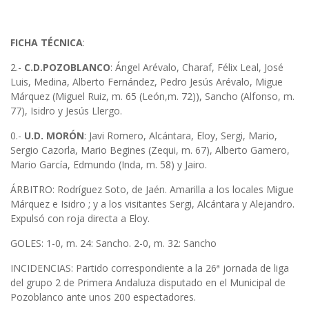
FICHA TÉCNICA
:
2.-
C.D.POZOBLANCO
: Ángel Arévalo, Charaf, Félix Leal, José
Luis, Medina, Alberto Fernández, Pedro Jesús Arévalo, Migue
Márquez (Miguel Ruiz, m. 65 (León,m. 72)), Sancho (Alfonso, m.
77), Isidro y Jesús Llergo.
0.-
U.D. MORÓN
: Javi Romero, Alcántara, Eloy, Sergi, Mario,
Sergio Cazorla, Mario Begines (Zequi, m. 67), Alberto Gamero,
Mario García, Edmundo (Inda, m. 58) y Jairo.
ÁRBITRO: Rodríguez Soto, de Jaén. Amarilla a los locales Migue
Márquez e Isidro ; y a los visitantes Sergi, Alcántara y Alejandro.
Expulsó con roja directa a Eloy.
GOLES: 1-0, m. 24: Sancho. 2-0, m. 32: Sancho
INCIDENCIAS: Partido correspondiente a la 26ª jornada de liga
del grupo 2 de Primera Andaluza disputado en el Municipal de
Pozoblanco ante unos 200 espectadores.