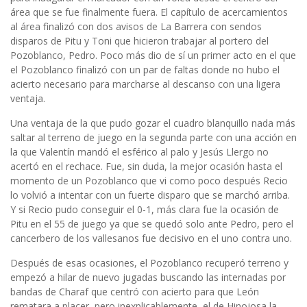
área que se fue finalmente fuera. El capítulo de acercamientos
al área finalizó con dos avisos de La Barrera con sendos
disparos de Pitu y Toni que hicieron trabajar al portero del
Pozoblanco, Pedro. Poco más dio de sí un primer acto en el que
el Pozoblanco finalizó con un par de faltas donde no hubo el
acierto necesario para marcharse al descanso con una ligera
ventaja.
Una ventaja de la que pudo gozar el cuadro blanquillo nada más
saltar al terreno de juego en la segunda parte con una acción en
la que Valentín mandó el esférico al palo y Jesús Llergo no
acertó en el rechace. Fue, sin duda, la mejor ocasión hasta el
momento de un Pozoblanco que vi como poco después Recio
lo volvió a intentar con un fuerte disparo que se marchó arriba.
Y si Recio pudo conseguir el 0-1, más clara fue la ocasión de
Pitu en el 55 de juego ya que se quedó solo ante Pedro, pero el
cancerbero de los vallesanos fue decisivo en el uno contra uno.
Después de esas ocasiones, el Pozoblanco recuperó terreno y
empezó a hilar de nuevo jugadas buscando las internadas por
bandas de Charaf que centró con acierto para que León
rematara a placer, pero inexplicablemente, el de Hinojosa la