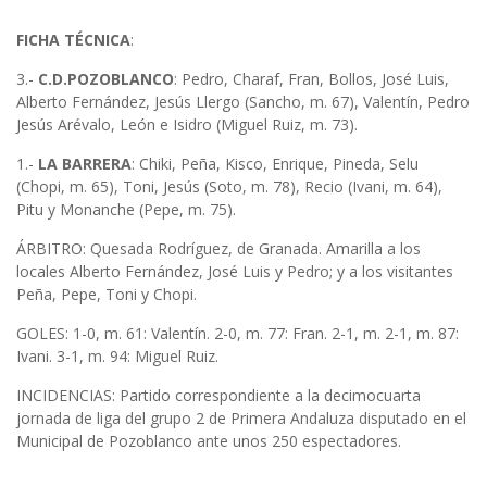
FICHA TÉCNICA
:
3.-
C.D.POZOBLANCO
: Pedro, Charaf, Fran, Bollos, José Luis,
Alberto Fernández, Jesús Llergo (Sancho, m. 67), Valentín, Pedro
Jesús Arévalo, León e Isidro (Miguel Ruiz, m. 73).
1.-
LA BARRERA
: Chiki, Peña, Kisco, Enrique, Pineda, Selu
(Chopi, m. 65), Toni, Jesús (Soto, m. 78), Recio (Ivani, m. 64),
Pitu y Monanche (Pepe, m. 75).
ÁRBITRO: Quesada Rodríguez, de Granada. Amarilla a los
locales Alberto Fernández, José Luis y Pedro; y a los visitantes
Peña, Pepe, Toni y Chopi.
GOLES: 1-0, m. 61: Valentín. 2-0, m. 77: Fran. 2-1, m. 2-1, m. 87:
Ivani. 3-1, m. 94: Miguel Ruiz.
INCIDENCIAS: Partido correspondiente a la decimocuarta
jornada de liga del grupo 2 de Primera Andaluza disputado en el
Municipal de Pozoblanco ante unos 250 espectadores.