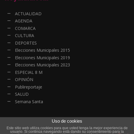
ACTUALIDAD
AGENDA
COMARCA
CULTURA
DEPORTES
Elecciones Municipales 2015
Elecciones Municipales 2019
Elecciones Municipales 2023
ESPECIAL 8 M
OPINIÓN
Publireportaje
SALUD
Semana Santa
Uso de cookies
Este sitio web utiliza cookies para que usted tenga la mejor experiencia de
© Copyright - Todos los derechos reservados | HOYALDIA - Actualidad
usuario. Si continúa navegando está dando su consentimiento para la