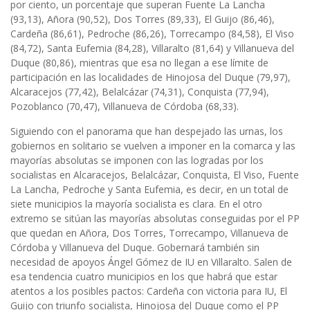
por ciento, un porcentaje que superan Fuente La Lancha
(93,13), Añora (90,52), Dos Torres (89,33), El Guijo (86,46),
Cardeña (86,61), Pedroche (86,26), Torrecampo (84,58), El Viso
(84,72), Santa Eufemia (84,28), Villaralto (81,64) y Villanueva del
Duque (80,86), mientras que esa no llegan a ese límite de
participación en las localidades de Hinojosa del Duque (79,97),
Alcaracejos (77,42), Belalcázar (74,31), Conquista (77,94),
Pozoblanco (70,47), Villanueva de Córdoba (68,33).
Siguiendo con el panorama que han despejado las urnas, los
gobiernos en solitario se vuelven a imponer en la comarca y las
mayorías absolutas se imponen con las logradas por los
socialistas en Alcaracejos, Belalcázar, Conquista, El Viso, Fuente
La Lancha, Pedroche y Santa Eufemia, es decir, en un total de
siete municipios la mayoría socialista es clara. En el otro
extremo se sitúan las mayorías absolutas conseguidas por el PP
que quedan en Añora, Dos Torres, Torrecampo, Villanueva de
Córdoba y Villanueva del Duque. Gobernará también sin
necesidad de apoyos Ángel Gómez de IU en Villaralto. Salen de
esa tendencia cuatro municipios en los que habrá que estar
atentos a los posibles pactos: Cardeña con victoria para IU, El
Guijo con triunfo socialista, Hinojosa del Duque como el PP