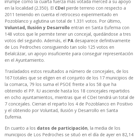
irrumpe como la cuarta fuerza más votada merced a su apoyo
en la localidad (2.350). El
CDeI
pierde terreno con respecto a
2011 teniendo en cuenta el retroceso experimentado en
Pozoblanco y aglutina un total de 1.331 votos. Por último,
Voluntad, Ilusión y Desarrollo
entran en Santa Eufemia con
148 votos que le permite tener un concejal, quedándose a tres
votos del segundo. Además, el
PA
desaparece definitivamente
de Los Pedroches consiguiendo tan solo 125 votos en
Belalcázar, un apoyo insuficiente para conseguir representación
en el Ayuntamiento.
Trasladados estos resultados a número de concejales, de los
167 totales que se eligen en el conjunto de los 17 municipios de
la comarca, 79 los suma el PSOE frente a los 58 que ha
obtenido el PP. IU asciende hasta los 18 concejales repartidos
en ocho ayuntamientos, mientras que el CDeI tendrá un total de
7 concejales. Cierran el reparto los 4 de Pozoblanco en Positivo
y el obtenido por Voluntad, Ilusión y Desarrollo en Santa
Eufemia.
En cuanto a los
datos de participación
, la media de los
municipios de Los Pedroches se situó en el día de ayer en 82,14