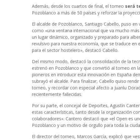
Además, desde los cuartos de final, el torneo
será t
Pozoblanco a más de 50 países y reforzar la proyecció
El alcalde de Pozoblanco, Santiago Cabello, puso en 
como «una ventana internacional que va mucho más 
un lugar dinámico, organizado y preparado para albe
revulsivo para nuestra economía, que se traduce en el
para el sector hostelero», destacó Cabello.
Del mismo modo, destacó la consolidación de la tecn
estrenó en Pozoblanco y que convirtió al torneo en la 
pioneros en introducir esta innovación en España de
subrayó el alcalde. Para finalizar, Cabello quiso ren
torneo, y recordar con especial afecto a Juanlu Dorado
recientemente fallecidas.
Por su parte, el concejal de Deportes, Agustín Canter
estas características, tanto desde la organización co
colaboradores». Cantero destacó que «el Open es un
Pozoblanco y un motivo de orgullo para toda la ciuda
El director del torneo, Marcos García, explicó que «es