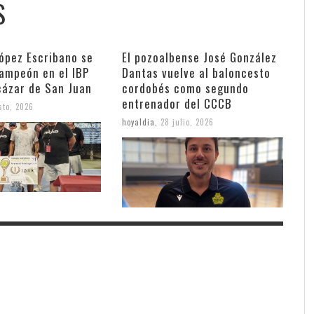
S
López Escribano se
El pozoalbense José González
ampeón en el IBP
Dantas vuelve al baloncesto
cázar de San Juan
cordobés como segundo
entrenador del CCCB
sto, 2026
hoyaldia
,
28 julio, 2026