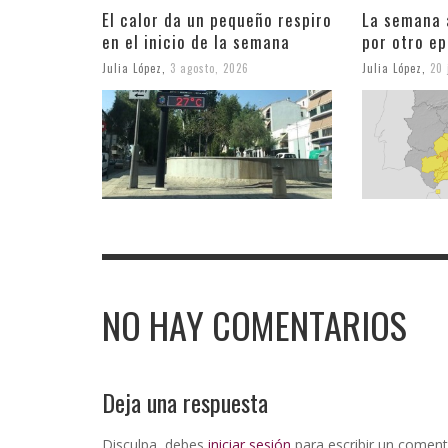
El calor da un pequeño respiro
La semana 
en el inicio de la semana
por otro ep
Julia López
,
3 agosto, 2026
Julia López
,
20 
NO HAY COMENTARIOS
Deja una respuesta
Disculpa, debes
iniciar sesión
para escribir un coment