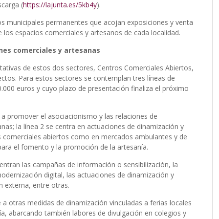
carga (
https://lajunta.es/5kb4y
).
os municipales permanentes que acojan exposiciones y venta
de los espacios comerciales y artesanos de cada localidad.
ones comerciales y artesanas
ntativas de estos dos sectores, Centros Comerciales Abiertos,
ctos. Para estos sectores se contemplan tres líneas de
0.000 euros y cuyo plazo de presentación finaliza el próximo
 a promover el asociacionismo y las relaciones de
as; la línea 2 se centra en actuaciones de dinamización y
os comerciales abiertos como en mercados ambulantes y de
 para el fomento y la promoción de la artesanía.
ntran las campañas de información o sensibilización, la
odernización digital, las actuaciones de dinamización y
n externa, entre otras.
nde a otras medidas de dinamización vinculadas a ferias locales
nía, abarcando también labores de divulgación en colegios y