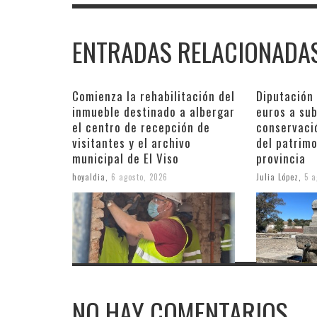
ENTRADAS RELACIONADA
Comienza la rehabilitación del
Diputación
inmueble destinado a albergar
euros a su
el centro de recepción de
conservaci
visitantes y el archivo
del patrimo
municipal de El Viso
provincia
hoyaldia
,
6 agosto, 2026
Julia López
,
5 a
NO HAY COMENTARIOS