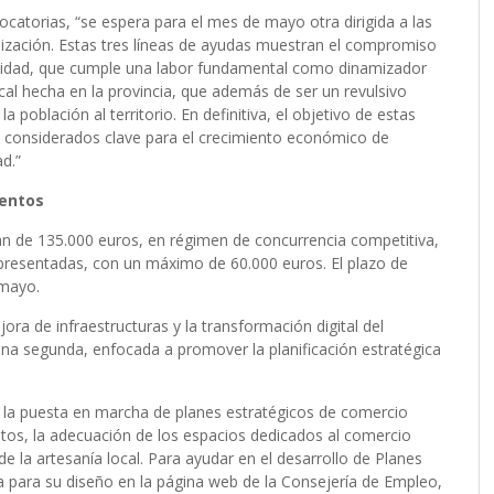
atorias, “se espera para el mes de mayo otra dirigida a las
lización. Estas tres líneas de ayudas muestran el compromiso
midad, que cumple una labor fundamental como dinamizador
cal hecha en la provincia, que además de ser un revulsivo
a población al territorio. En definitiva, el objetivo de estas
s considerados clave para el crecimiento económico de
d.”
ientos
n de 135.000 euros, en régimen de concurrencia competitiva,
s presentadas, con un máximo de 60.000 euros. El plazo de
 mayo.
ora de infraestructuras y la transformación digital del
 una segunda, enfocada a promover la planificación estratégica
: la puesta en marcha de planes estratégicos de comercio
tos, la adecuación de los espacios dedicados al comercio
e la artesanía local. Para ayudar en el desarrollo de Planes
a para su diseño en la página web de la Consejería de Empleo,