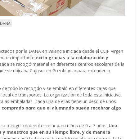
a DANA
ctados por la DANA en Valencia iniciada desde el CEIP Virgen
con un importante
éxito gracias a la colaboración y
ada se recogió material en diferentes centros escolares de la
onde se ubicaba Cajasur en Pozoblanco para extender la
de todo lo recogido y se embaló en diferentes cajas que
ocal de transportes. La organización de toda esta iniciativa
s cajas embaladas -cada una de ellas tiene un peso de unos
y comprado para que el alumnado pueda recobrar algo
a recoger material escolar para niños de 0 a 7 años.
Una
es y maestros que en su tiempo libre, y de manera
l alumnado que todavía no ha podido recobrar la normalidad e