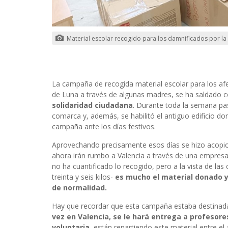
Material escolar recogido para los damnificados por l
La campaña de recogida material escolar para los afe
de Luna a través de algunas madres, se ha saldado 
solidaridad ciudadana
. Durante toda la semana pas
comarca y, además, se habilitó el antiguo edificio d
campaña ante los días festivos.
Aprovechando precisamente esos días se hizo acopio 
ahora irán rumbo a Valencia a través de una empresa l
no ha cuantificado lo recogido, pero a la vista de la
treinta y seis kilos-
es mucho el material donado 
de normalidad.
Hay que recordar que esta campaña estaba destinada 
vez en Valencia, se le hará entrega a profesor
voluntaria
, están repartiendo este material entre e