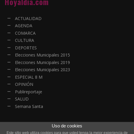
Hoyaldia.com
ACTUALIDAD
AGENDA
COMARCA
CULTURA
DEPORTES
Elecciones Municipales 2015
Elecciones Municipales 2019
Elecciones Municipales 2023
ESPECIAL 8 M
OPINIÓN
Publireportaje
SALUD
Semana Santa
Uso de cookies
Este sitio web utiliza cookies para que usted tenga la mejor experiencia de
© Copyright - Todos los derechos reservados | HOYALDIA - Actualidad