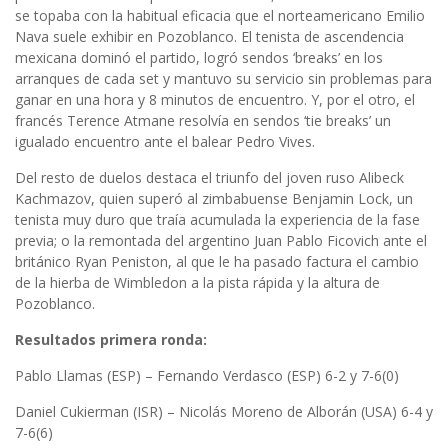
se topaba con la habitual eficacia que el norteamericano Emilio
Nava suele exhibir en Pozoblanco. El tenista de ascendencia
mexicana dominó el partido, logró sendos ‘breaks’ en los
arranques de cada set y mantuvo su servicio sin problemas para
ganar en una hora y 8 minutos de encuentro. Y, por el otro, el
francés Terence Atmane resolvía en sendos ‘tie breaks’ un
igualado encuentro ante el balear Pedro Vives.
Del resto de duelos destaca el triunfo del joven ruso Alibeck
Kachmazov, quien superó al zimbabuense Benjamin Lock, un
tenista muy duro que traía acumulada la experiencia de la fase
previa; o la remontada del argentino Juan Pablo Ficovich ante el
británico Ryan Peniston, al que le ha pasado factura el cambio
de la hierba de Wimbledon a la pista rápida y la altura de
Pozoblanco.
Resultados primera ronda:
Pablo Llamas (ESP) – Fernando Verdasco (ESP) 6-2 y 7-6(0)
Daniel Cukierman (ISR) – Nicolás Moreno de Alborán (USA) 6-4 y
7-6(6)