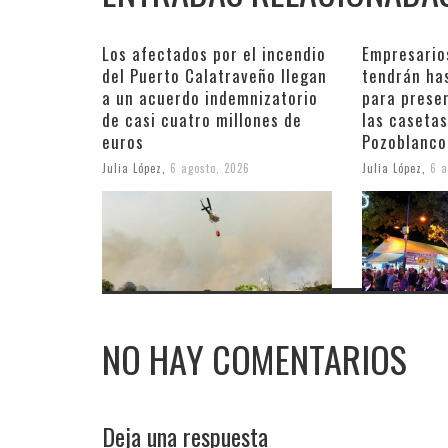
Los afectados por el incendio
Empresario
del Puerto Calatraveño llegan
tendrán ha
a un acuerdo indemnizatorio
para prese
de casi cuatro millones de
las casetas
euros
Pozoblanco
Julia López
,
6 agosto, 2026
Julia López
,
6 a
NO HAY COMENTARIOS
Deja una respuesta