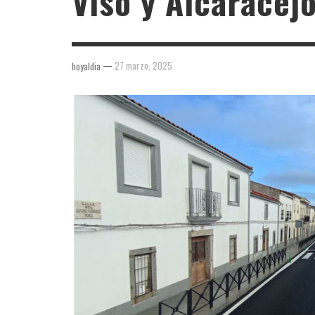
Viso y Alcaracej
—
27 marzo, 2025
hoyaldia