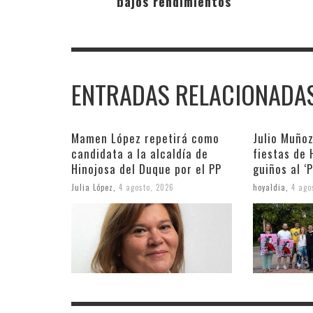
bajos rendimientos
ENTRADAS RELACIONADA
Mamen López repetirá como
Julio Muñoz
candidata a la alcaldía de
fiestas de 
Hinojosa del Duque por el PP
guiños al ‘
Julia López
,
4 agosto, 2026
hoyaldia
,
4 ago