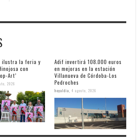
S
 ilustra la feria y
Adif invertirá 108.000 euros
Hinojosa con
en mejoras en la estación
Pop-Art’
Villanueva de Córdoba-Los
Pedroches
sto, 2026
hoyaldia
,
4 agosto, 2026