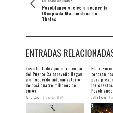
ENTRADA ANTERIOR
Pozoblanco vuelve a acoger la
Olimpiada Matemática de
Thales
ENTRADAS RELACIONADA
Los afectados por el incendio
Empresario
del Puerto Calatraveño llegan
tendrán ha
a un acuerdo indemnizatorio
para prese
de casi cuatro millones de
las casetas
euros
Pozoblanco
Julia López
,
6 agosto, 2026
Julia López
,
6 a