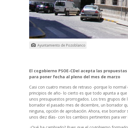
Ayuntamiento de Pozoblanco
El cogobierno PSOE-CDeI acepta las propuestas 
para poner fecha al pleno del mes de marzo
Casi con cuatro meses de retraso -porque lo normal e
principios de año- lo cierto es que todo apunta a qu
unos presupuestos prorrogados. Los tres grupos de la 
borrador el pasado mes de diciembre, un borrador qu
ninguna, opción de aprobación. Ahora, ese borrador se
unos diez días- con los cambios pertinentes para ver l
¿Qué ha cambiado? Pues que el cogobierno formado 