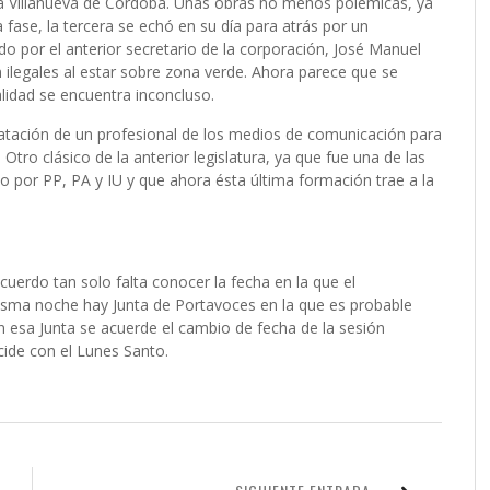
ida Villanueva de Córdoba. Unas obras no menos polémicas, ya
fase, la tercera se echó en su día para atrás por un
o por el anterior secretario de la corporación, José Manuel
 ilegales al estar sobre zona verde. Ahora parece que se
alidad se encuentra inconcluso.
tratación de un profesional de los medios de comunicación para
Otro clásico de la anterior legislatura, ya que fue una de las
por PP, PA y IU y que ahora ésta última formación trae a la
acuerdo tan solo falta conocer la fecha en la que el
sma noche hay Junta de Portavoces en la que es probable
 esa Junta se acuerde el cambio de fecha de la sesión
cide con el Lunes Santo.